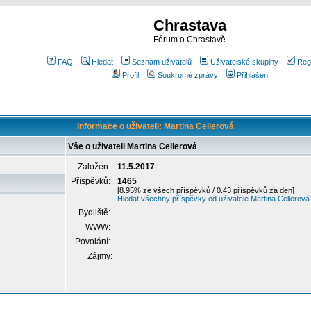
Chrastava
Fórum o Chrastavě
FAQ
Hledat
Seznam uživatelů
Uživatelské skupiny
Reg
Profil
Soukromé zprávy
Přihlášení
Informace o uživateli: Martina Cellerová
Vše o uživateli Martina Cellerová
Založen:
11.5.2017
Příspěvků:
1465
[8.95% ze všech příspěvků / 0.43 příspěvků za den]
Hledat všechny příspěvky od uživatele Martina Cellerová
Bydliště:
WWW:
Povolání:
Zájmy: