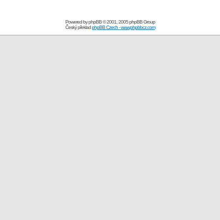
Powered by
phpBB
© 2001, 2005 phpBB Group
Český překlad
phpBB Czech - www.phpbbcz.com