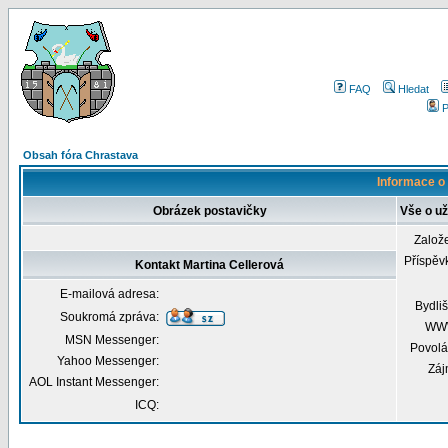
FAQ
Hledat
P
Obsah fóra Chrastava
Informace o 
Obrázek postavičky
Vše o už
Založ
Příspěv
Kontakt Martina Cellerová
E-mailová adresa:
Bydliš
Soukromá zpráva:
WW
MSN Messenger:
Povolá
Yahoo Messenger:
Záj
AOL Instant Messenger:
ICQ: