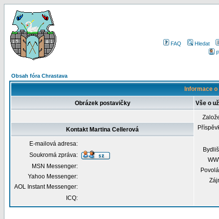
FAQ
Hledat
P
Obsah fóra Chrastava
Informace o 
Obrázek postavičky
Vše o už
Založ
Příspěv
Kontakt Martina Cellerová
E-mailová adresa:
Bydliš
Soukromá zpráva:
WW
MSN Messenger:
Povolá
Yahoo Messenger:
Záj
AOL Instant Messenger:
ICQ: