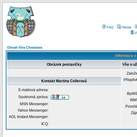
FAQ
Hledat
P
Obsah fóra Chrastava
Informace o 
Obrázek postavičky
Vše o už
Založ
Příspěv
Kontakt Martina Cellerová
E-mailová adresa:
Bydliš
Soukromá zpráva:
WW
MSN Messenger:
Povolá
Yahoo Messenger:
Záj
AOL Instant Messenger:
ICQ: