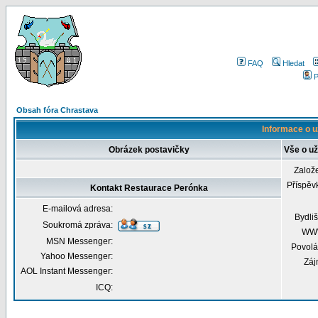
FAQ
Hledat
P
Obsah fóra Chrastava
Informace o u
Obrázek postavičky
Vše o už
Založ
Příspěv
Kontakt Restaurace Perónka
E-mailová adresa:
Bydliš
Soukromá zpráva:
WW
MSN Messenger:
Povolá
Yahoo Messenger:
Záj
AOL Instant Messenger:
ICQ: