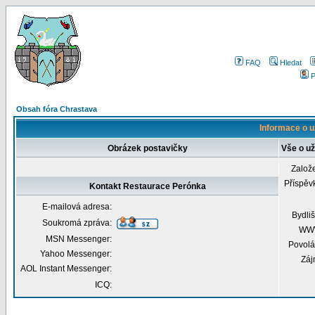
FAQ
Hledat
P
Obsah fóra Chrastava
Informace o u
Obrázek postavičky
Vše o už
Založ
Příspěv
Kontakt Restaurace Perónka
E-mailová adresa:
Bydliš
Soukromá zpráva:
WW
MSN Messenger:
Povolá
Yahoo Messenger:
Záj
AOL Instant Messenger:
ICQ: