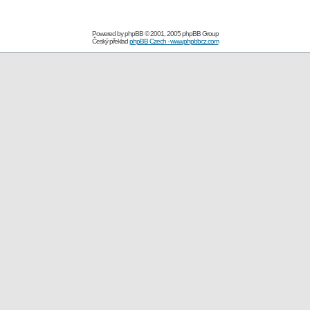
Powered by
phpBB
© 2001, 2005 phpBB Group
Český překlad
phpBB Czech - www.phpbbcz.com