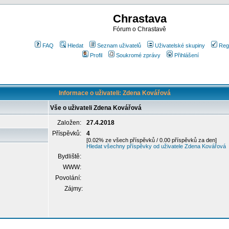
Chrastava
Fórum o Chrastavě
FAQ
Hledat
Seznam uživatelů
Uživatelské skupiny
Reg
Profil
Soukromé zprávy
Přihlášení
Informace o uživateli: Zdena Kovářová
Vše o uživateli Zdena Kovářová
Založen:
27.4.2018
Příspěvků:
4
[0.02% ze všech příspěvků / 0.00 příspěvků za den]
Hledat všechny příspěvky od uživatele Zdena Kovářová
Bydliště:
WWW:
Povolání:
Zájmy: