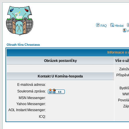
FAQ
Hledat
P
Obsah fóra Chrastava
Informace o 
Obrázek postavičky
Vše o u
Založ
Příspěv
Kontakt U Komína-hospoda
E-mailová adresa:
Bydliš
Soukromá zpráva:
WW
MSN Messenger:
Povolá
Yahoo Messenger:
Záj
AOL Instant Messenger:
ICQ: