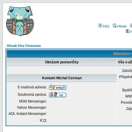
FAQ
Hledat
P
Obsah fóra Chrastava
Informace 
Obrázek postavičky
Vše o už
Založ
Příspěv
Kontakt Michal Cerman
E-mailová adresa:
Bydliš
Soukromá zpráva:
WW
MSN Messenger:
Povolá
Yahoo Messenger:
Záj
AOL Instant Messenger:
ICQ: