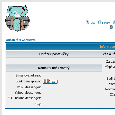
FAQ
Hledat
P
Obsah fóra Chrastava
Informace 
Obrázek postavičky
Vše o už
Založ
Příspěv
Kontakt Luděk Vostrý
E-mailová adresa:
Bydliš
Soukromá zpráva:
WW
MSN Messenger:
Povolá
Yahoo Messenger:
Záj
AOL Instant Messenger:
ICQ: