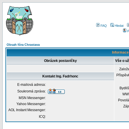
FAQ
Hledat
P
Obsah fóra Chrastava
Informace 
Obrázek postavičky
Vše o už
Založ
Příspěv
Kontakt Ing. Fadrhonc
E-mailová adresa:
Bydliš
Soukromá zpráva:
WW
MSN Messenger:
Povolá
Yahoo Messenger:
Záj
AOL Instant Messenger:
ICQ: