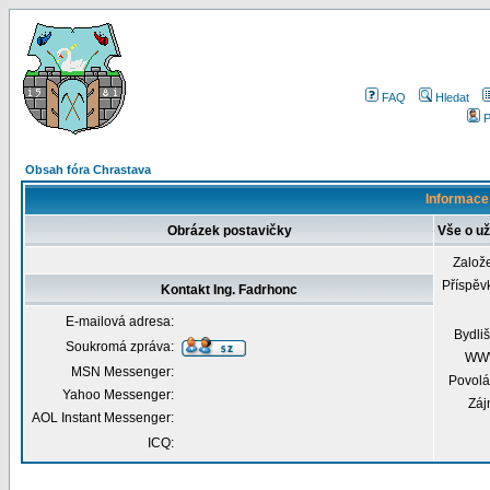
FAQ
Hledat
P
Obsah fóra Chrastava
Informace 
Obrázek postavičky
Vše o už
Založ
Příspěv
Kontakt Ing. Fadrhonc
E-mailová adresa:
Bydliš
Soukromá zpráva:
WW
MSN Messenger:
Povolá
Yahoo Messenger:
Záj
AOL Instant Messenger:
ICQ: