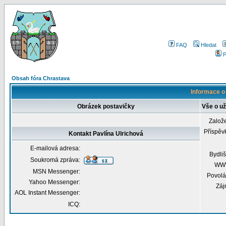
FAQ
Hledat
P
Obsah fóra Chrastava
Informace o 
Obrázek postavičky
Vše o už
Založ
Příspěv
Kontakt Pavlína Ulrichová
E-mailová adresa:
Bydliš
Soukromá zpráva:
WW
MSN Messenger:
Povolá
Yahoo Messenger:
Záj
AOL Instant Messenger:
ICQ: