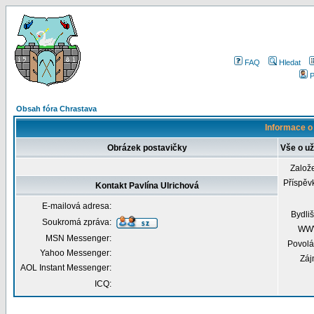
FAQ
Hledat
P
Obsah fóra Chrastava
Informace o 
Obrázek postavičky
Vše o už
Založ
Příspěv
Kontakt Pavlína Ulrichová
E-mailová adresa:
Bydliš
Soukromá zpráva:
WW
MSN Messenger:
Povolá
Yahoo Messenger:
Záj
AOL Instant Messenger:
ICQ: