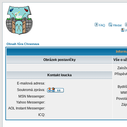
FAQ
Hledat
P
Obsah fóra Chrastava
Informa
Obrázek postavičky
Vše o už
Založ
Příspěv
Kontakt loucka
E-mailová adresa:
Bydliš
Soukromá zpráva:
WW
MSN Messenger:
Povolá
Yahoo Messenger:
Záj
AOL Instant Messenger:
ICQ: