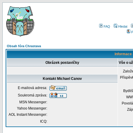
FAQ
Hledat
P
Obsah fóra Chrastava
Informace 
Obrázek postavičky
Vše o už
Založ
Příspěv
Kontakt Michael Canov
E-mailová adresa:
Bydliš
Soukromá zpráva:
WW
MSN Messenger:
Povolá
Yahoo Messenger:
Záj
AOL Instant Messenger:
ICQ: