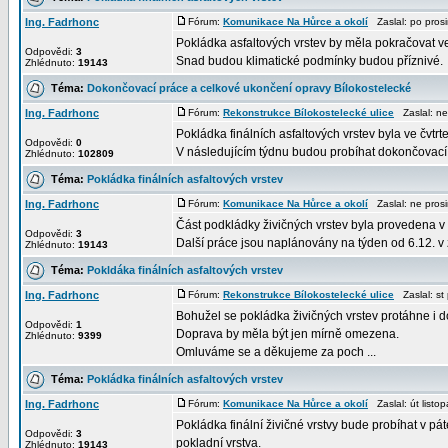
Ing. Fadrhonc
Fórum:
Komunikace Na Hůrce a okolí
Zaslal: po pros
Pokládka asfaltových vrstev by měla pokračovat ve č
Odpovědi:
3
Snad budou klimatické podmínky budou příznivé.
Zhlédnuto:
19143
Téma:
Dokončovací práce a celkové ukončení opravy Bílokostelecké
Ing. Fadrhonc
Fórum:
Rekonstrukce Bílokostelecké ulice
Zaslal: ne
Pokládka finálních asfaltových vrstev byla ve čvt
Odpovědi:
0
V následujícím týdnu budou probíhat dokončovací 
Zhlédnuto:
102809
Téma:
Pokládka finálních asfaltových vrstev
Ing. Fadrhonc
Fórum:
Komunikace Na Hůrce a okolí
Zaslal: ne pros
Část podkládky živičných vrstev byla provedena v 
Odpovědi:
3
Další práce jsou naplánovány na týden od 6.12. v 
Zhlédnuto:
19143
Téma:
Pokldáka finálních asfaltových vrstev
Ing. Fadrhonc
Fórum:
Rekonstrukce Bílokostelecké ulice
Zaslal: st
Bohužel se pokládka živičných vrstev protáhne i 
Odpovědi:
1
Doprava by měla být jen mírně omezena.
Zhlédnuto:
9399
Omluváme se a děkujeme za poch ...
Téma:
Pokládka finálních asfaltových vrstev
Ing. Fadrhonc
Fórum:
Komunikace Na Hůrce a okolí
Zaslal: út list
Pokládka finální živičné vrstvy bude probíhat v pát
Odpovědi:
3
pokladní vrstva.
Zhlédnuto:
19143