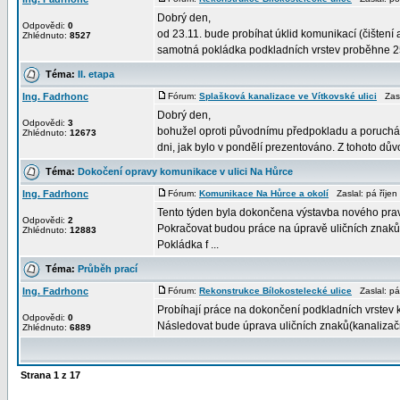
Dobrý den,
Odpovědi:
0
od 23.11. bude probíhat úklid komunikací (čištení
Zhlédnuto:
8527
samotná pokládka podkladních vrstev proběhne 25.
Téma:
II. etapa
Ing. Fadrhonc
Fórum:
Splašková kanalizace ve Vítkovské ulici
Zasla
Dobrý den,
Odpovědi:
3
bohužel oproti původnímu předpokladu a poruchám
Zhlédnuto:
12673
dni, jak bylo v pondělí prezentováno. Z tohoto důvo
Téma:
Dokočení opravy komunikace v ulici Na Hůrce
Ing. Fadrhonc
Fórum:
Komunikace Na Hůrce a okolí
Zaslal: pá říje
Tento týden byla dokončena výstavba nového prav
Odpovědi:
2
Pokračovat budou práce na úpravě uličních znaků 
Zhlédnuto:
12883
Pokládka f ...
Téma:
Průběh prací
Ing. Fadrhonc
Fórum:
Rekonstrukce Bílokostelecké ulice
Zaslal: pá
Probíhají práce na dokončení podkladních vrstev
Odpovědi:
0
Následovat bude úprava uličních znaků(kanalizačn
Zhlédnuto:
6889
Strana
1
z
17