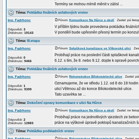
Termíny se mohou mírně měnit v zálisl ...
Téma:
Pokládka finálních asfaltových vrstev
Ing. Fadrhonc
Fórum:
Komunikace Na Hůrce a okolí
Zaslal: pá list
V příštím týdnu bude provedena pokládka finálních 
Odpovědi:
3
V pondělí bude upřesněn přesný termín po konzulta
Zhlédnuto:
19143
Téma:
III.etapa
Ing. Fadrhonc
Fórum:
Splašková kanalizace ve Vítkovské ulici
Zasla
Probíhají práce na poslední části splaškové kanal
Odpovědi:
0
6.12. s tím, že 8. nebo 9.12. dojde k opravě povrch
Zhlédnuto:
9466
Téma:
Pokldáka finálních asfaltových vrstev
Ing. Fadrhonc
Fórum:
Rekonstrukce Bílokostelecké ulice
Zaslal: pá
Oznamujeme, že ve středu 1.12. od 8 do 18 hodin 
Odpovědi:
1
ulicí Větrnou až do konce Bílokostelecké ulice.
Zhlédnuto:
9399
Tato uzavírka se ...
Téma:
Dokočení opravy komunikace v ulici Na Hůrce
Ing. Fadrhonc
Fórum:
Komunikace Na Hůrce a okolí
Zaslal: ne list
Probíhají práce na jednotlivých vjezdech ze betoo
Odpovědi:
2
práce na výškové úpravě poklopů kanalizačních šac
Zhlédnuto:
12883
Téma:
Pokládka podkladních vrstev
Ing. Fadrhonc
Fórum:
Rekonstrukce Bílokostelecké ulice
Zaslal: po