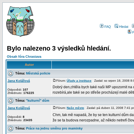
FAQ
Hledat
P
Bylo nalezeno 3 výsledků hledání.
Obsah fóra Chrastava
Autor
Téma:
Městská policie
Jana Kolářová
Fórum:
Úřady a instituce
Zaslal: so srpen 16, 2008 
Dobrý den,chtěla bych také naši MP upozornit na
Odpovědi:
107
rozebírá,ale také se po střeše procházejí malé děti 
Zhlédnuto:
176225
Téma:
"kulturní" dům
Jana Kolářová
Fórum:
Naše město
Zaslal: pá duben 11, 2008 7:41 
Chm, tak mě napadá, že by se ten kulturní dům da
Odpovědi:
8
že se ta budova nerozpadne, až někdo netrefí člově
Zhlédnuto:
23435
Téma:
Práce na jednu směnu pro maminky