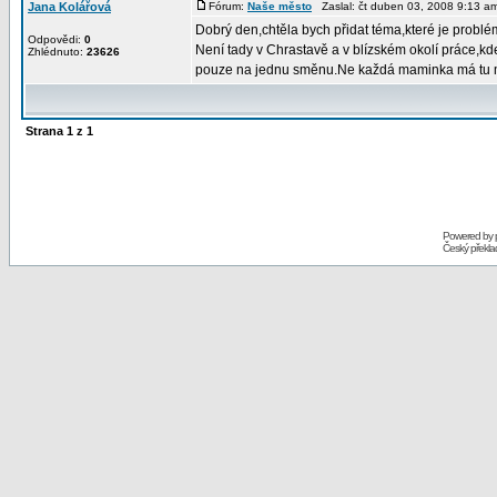
Jana Kolářová
Fórum:
Naše město
Zaslal: čt duben 03, 2008 9:13 
Dobrý den,chtěla bych přidat téma,které je problém
Odpovědi:
0
Není tady v Chrastavě a v blízském okolí práce,kd
Zhlédnuto:
23626
pouze na jednu směnu.Ne každá maminka má tu mo
Strana
1
z
1
Powered by
Český překl