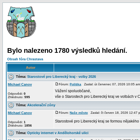
Bylo nalezeno 1780 výsledků hledání.
Obsah fóra Chrastava
Autor
Téma:
Starostové pro Liberecký kraj - volby 2026
Michael Canov
Fórum:
Politika
Zaslal: út červenec 07, 2026 10:05 
Vážení spoluobčané,
Odpovědi:
0
vše o Starostech pro Liberecký kraj ve volbách v C
Zhlédnuto:
595
Téma:
Akcelerační zóny
Michael Canov
Fórum:
Naše město
Zaslal: čt červen 18, 2026 12:4
Starostové pro Liberecký kraj se formou nějakéh
Odpovědi:
1
Zhlédnuto:
1856
Téma:
Opticky internet v Andělohorské ulici