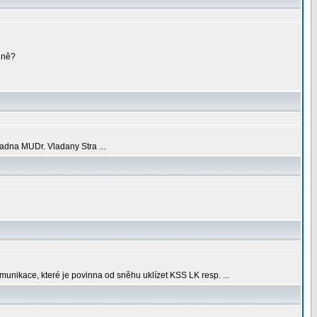
nně?
dna MUDr. Vladany Stra ...
munikace, které je povinna od sněhu uklízet KSS LK resp. ...