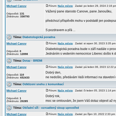
Michael Canov
Fórum:
Naše město
Zaslal: po leden 29, 2024 2:16 
Vážený pane starosto Canove, pane Janoušku,
Odpovědi:
131
Zhlédnuto:
338793
předchozí příspěvěk mohu v podstatě jen podepsat
S pozdravem a přá ...
Téma:
Diabetologická poradna
Michael Canov
Fórum:
Naše město
Zaslal: st srpen 30, 2023 3:35 p
Diabetologická poradna bude v září nadále v prov
Odpovědi:
0
Jednáním s vedením nemocnice Liberec došlo k d
Zhlédnuto:
12898
Téma:
Dotaz - BREMI
Michael Canov
Fórum:
Naše město
Zaslal: pá leden 06, 2023 12:22
Dobrý den,
Odpovědi:
110
ne nedošlo, předávám Vaši informaci na stavební 
Zhlédnuto:
652433
Téma:
Odklizeni snehu z komunikací
Michael Canov
Fórum:
Naše město
Zaslal: čt leden 05, 2023 1:14 p
Dobrý rok,
Odpovědi:
1
moc se omlouvám, že jsem Váš dotaz objevil až nyní
Zhlédnuto:
20285
Téma:
Obřadní síň - ozrcadlený sloup uprostřed
Michael Canov
Fórum:
Naše město
Zaslal: po říjen 10, 2022 2:33 p