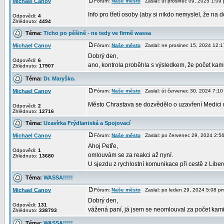
Michael Canov
Fórum:
Naše město
Zaslal: út prosinec 09, 2025 1:0
Info pro třetí osoby (aby si nikdo nemyslel, že na
Odpovědi:
4
Zhlédnuto:
4494
Téma:
Ticho po pěšině - ne tedy ve firmě wassa
Michael Canov
Fórum:
Naše město
Zaslal: ne prosinec 15, 2024 12
Dobrý den,
Odpovědi:
6
ano, kontrola proběhla s výsledkem, že počet kam
Zhlédnuto:
17907
Téma:
Dr. Maryško.
Michael Canov
Fórum:
Naše město
Zaslal: út červenec 30, 2024 7:
Město Chrastava se dozvědělo o uzavření Medici 
Odpovědi:
2
Zhlédnuto:
12716
Téma:
Uzavírka Frýdlantská a Spojovací
Michael Canov
Fórum:
Naše město
Zaslal: po červenec 29, 2024 2:
Ahoj Petře,
Odpovědi:
1
omlouvám se za reakci až nyní.
Zhlédnuto:
13680
U sjezdu z rychlostní komunikace při cestě z Libe
Téma:
WASSA!!!!!
Michael Canov
Fórum:
Naše město
Zaslal: po leden 29, 2024 5:08 
Dobrý den,
Odpovědi:
131
vážená paní, já jsem se neomlouval za počet kamionů
Zhlédnuto:
338793
Téma:
WASSA!!!!!