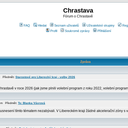
Chrastava
Fórum o Chrastavě
FAQ
Hledat
Seznam uživatelů
Uživatelské skupiny
Reg
Profil
Soukromé zprávy
Přihlášení
Zpráva
am Předmět:
Starostové pro Liberecký kraj - volby 2026
hrastavě v roce 2026 (jak jsme plnili volební program z roku 2022, volební program 
7 pm Předmět:
To: Blanka Vávrová
o usnesení tímto tématem nezabývali. V Libereckém kraji žádné akcelerační zóny s