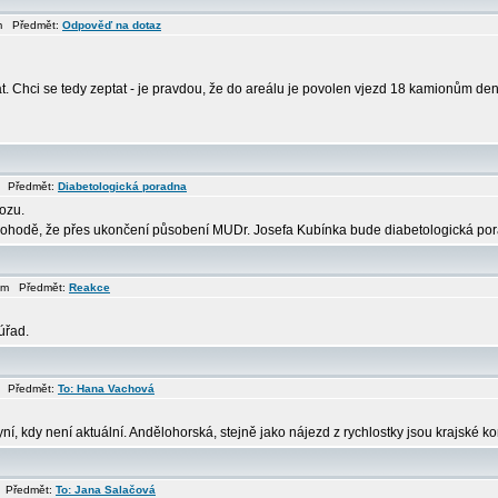
pm Předmět:
Odpověď na dotaz
. Chci se tedy zeptat - je pravdou, že do areálu je povolen vjezd 18 kamionům de
m Předmět:
Diabetologická poradna
ozu.
ohodě, že přes ukončení působení MUDr. Josefa Kubínka bude diabetologická pora
 pm Předmět:
Reakce
úřad.
m Předmět:
To: Hana Vachová
, kdy není aktuální. Andělohorská, stejně jako nájezd z rychlostky jsou krajské ko
m Předmět:
To: Jana Salačová