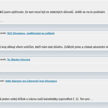
ů jsem ujišťován, že tam musí být ze statických důvodů. Ještě se na to podívám.
...
edmět:
SLK Chrastava - poděkování po volbách
aj děkuji všem voličům, kteří nám dali důvěru. Zvítězili jsme a získali absolutní v
edmět:
To: Blanka Vávrová
dmět:
Volte Starosty pro Liberecký kraj Chrastava
jeden velký křížek u názvu naší kandidátky (uprostřed č. 2). Ten pro ...