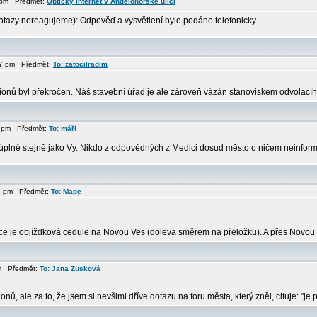
9 pm Předmět:
Opticky internet v Andělohorské ulici
 dotazy nereagujeme): Odpověď a vysvětlení bylo podáno telefonicky.
:17 pm Předmět:
To: zatocilradim
ionů byl překročen. Náš stavební úřad je ale zároveň vázán stanoviskem odvolacího
10 pm Předmět:
To: máří
úplně stejně jako Vy. Nikdo z odpovědných z Medici dosud město o ničem neinform
56 pm Předmět:
To: Mape
rce je objížďková cedule na Novou Ves (doleva směrem na přeložku). A přes Novou Ve
pm Předmět:
To: Jana Zusková
, ale za to, že jsem si nevšiml dříve dotazu na foru města, který zněl, cituje: "je 