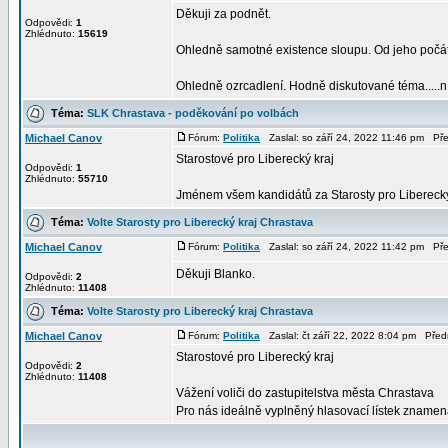
Děkuji za podnět.
Odpovědi:
1
Zhlédnuto:
15619
Ohledně samotné existence sloupu. Od jeho počátk
Ohledně ozrcadlení. Hodně diskutované téma.....n 
Téma:
SLK Chrastava - poděkování po volbách
Michael Canov
Fórum:
Politika
Zaslal: so září 24, 2022 11:46 pm Př
Starostové pro Liberecký kraj
Odpovědi:
1
Zhlédnuto:
55710
Jménem všem kandidátů za Starosty pro Liberecký kr
Téma:
Volte Starosty pro Liberecký kraj Chrastava
Michael Canov
Fórum:
Politika
Zaslal: so září 24, 2022 11:42 pm Př
Děkuji Blanko.
Odpovědi:
2
Zhlédnuto:
11408
Téma:
Volte Starosty pro Liberecký kraj Chrastava
Michael Canov
Fórum:
Politika
Zaslal: čt září 22, 2022 8:04 pm Pře
Starostové pro Liberecký kraj
Odpovědi:
2
Zhlédnuto:
11408
Vážení voliči do zastupitelstva města Chrastava
Pro nás ideálně vyplněný hlasovací lístek znamená 