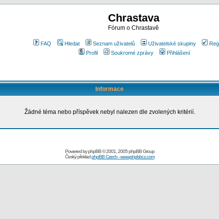
Chrastava
Fórum o Chrastavě
FAQ
Hledat
Seznam uživatelů
Uživatelské skupiny
Reg
Profil
Soukromé zprávy
Přihlášení
Informace
Žádné téma nebo příspěvek nebyl nalezen dle zvolených kritérií.
Powered by
phpBB
© 2001, 2005 phpBB Group
Český překlad
phpBB Czech - www.phpbbcz.com