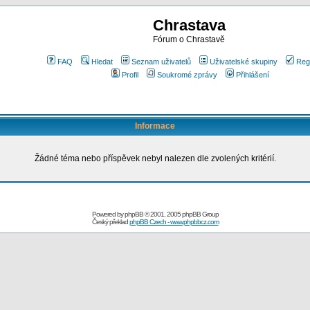
Chrastava
Fórum o Chrastavě
FAQ
Hledat
Seznam uživatelů
Uživatelské skupiny
Reg
Profil
Soukromé zprávy
Přihlášení
Informace
Žádné téma nebo příspěvek nebyl nalezen dle zvolených kritérií.
Powered by
phpBB
© 2001, 2005 phpBB Group
Český překlad
phpBB Czech - www.phpbbcz.com