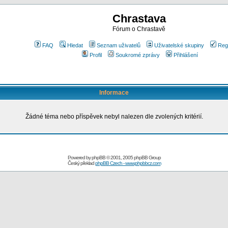
Chrastava
Fórum o Chrastavě
FAQ
Hledat
Seznam uživatelů
Uživatelské skupiny
Reg
Profil
Soukromé zprávy
Přihlášení
Informace
Žádné téma nebo příspěvek nebyl nalezen dle zvolených kritérií.
Powered by
phpBB
© 2001, 2005 phpBB Group
Český překlad
phpBB Czech - www.phpbbcz.com