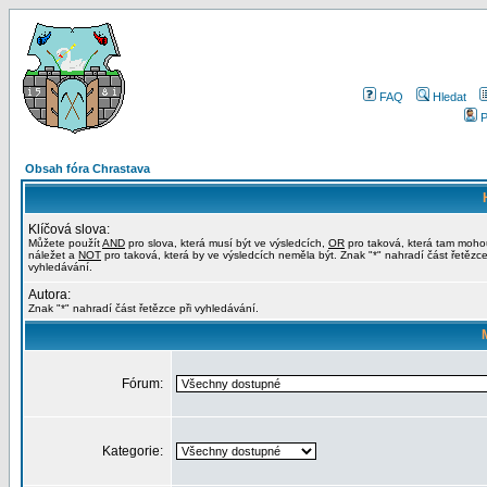
FAQ
Hledat
P
Obsah fóra Chrastava
Klíčová slova:
Můžete použít
AND
pro slova, která musí být ve výsledcích,
OR
pro taková, která tam moho
náležet a
NOT
pro taková, která by ve výsledcích neměla být. Znak "*" nahradí část řetězce
vyhledávání.
Autora:
Znak "*" nahradí část řetězce při vyhledávání.
Fórum:
Kategorie: