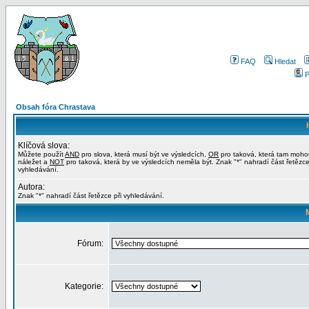
FAQ
Hledat
P
Obsah fóra Chrastava
Klíčová slova:
Můžete použít
AND
pro slova, která musí být ve výsledcích,
OR
pro taková, která tam moho
náležet a
NOT
pro taková, která by ve výsledcích neměla být. Znak "*" nahradí část řetězce
vyhledávání.
Autora:
Znak "*" nahradí část řetězce při vyhledávání.
Fórum:
Kategorie: