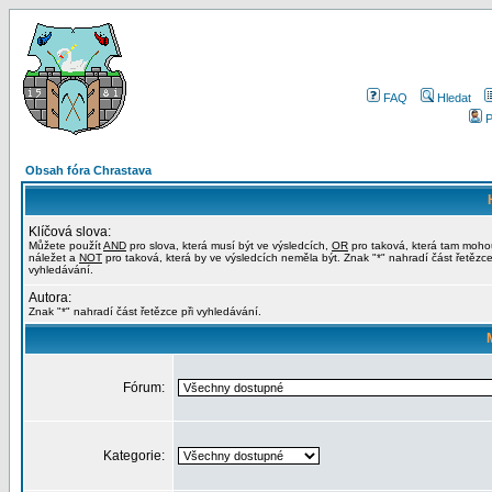
FAQ
Hledat
P
Obsah fóra Chrastava
Klíčová slova:
Můžete použít
AND
pro slova, která musí být ve výsledcích,
OR
pro taková, která tam moho
náležet a
NOT
pro taková, která by ve výsledcích neměla být. Znak "*" nahradí část řetězce
vyhledávání.
Autora:
Znak "*" nahradí část řetězce při vyhledávání.
Fórum:
Kategorie: