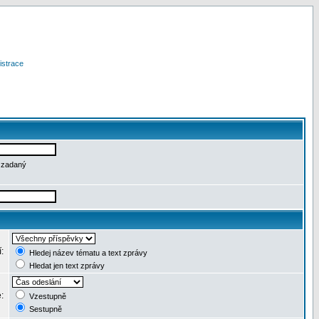
istrace
e zadaný
í:
Hledej název tématu a text zprávy
Hledat jen text zprávy
e:
Vzestupně
Sestupně