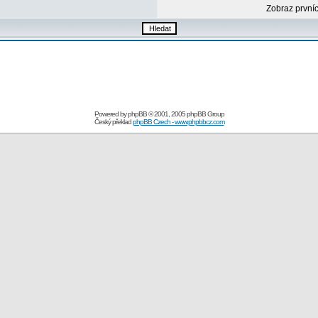
Zobraz první
Powered by
phpBB
© 2001, 2005 phpBB Group
Český překlad
phpBB Czech - www.phpbbcz.com