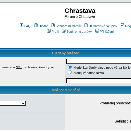
Chrastava
Fórum o Chrastavě
FAQ
Hledat
Seznam uživatelů
Uživatelské skupiny
Reg
Profil
Soukromé zprávy
Přihlášení
Hledaný řetězec
u náležet a
NOT
pro taková, která by ve
Hledej kterékoliv slovo nebo výraz jak j
Hledej všechna slova
Možnosti hledání
Prohledej předchoz
Setřídit dl