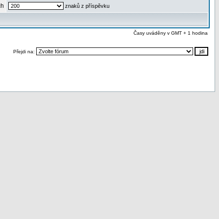
ch
znaků z příspěvku
Časy uváděny v GMT + 1 hodina
Přejdi na: