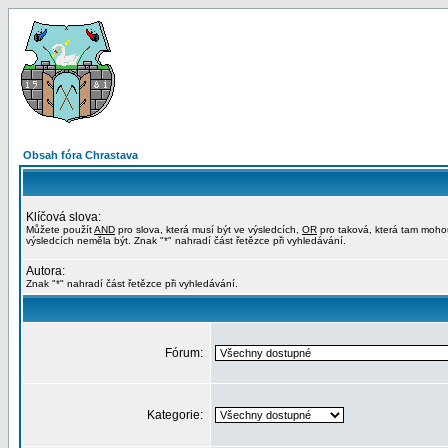
Obsah fóra Chrastava
Klíčová slova:
Můžete použít
AND
pro slova, která musí být ve výsledcích,
OR
pro taková, která tam moho
výsledcích neměla být. Znak "*" nahradí část řetězce při vyhledávání.
Autora:
Znak "*" nahradí část řetězce při vyhledávání.
Fórum:
Kategorie: