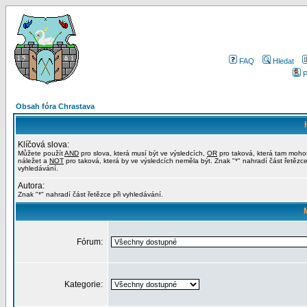
FAQ
Hledat
P
Obsah fóra Chrastava
Klíčová slova:
Můžete použít
AND
pro slova, která musí být ve výsledcích,
OR
pro taková, která tam moho
náležet a
NOT
pro taková, která by ve výsledcích neměla být. Znak "*" nahradí část řetězce
vyhledávání.
Autora:
Znak "*" nahradí část řetězce při vyhledávání.
Fórum:
Kategorie: