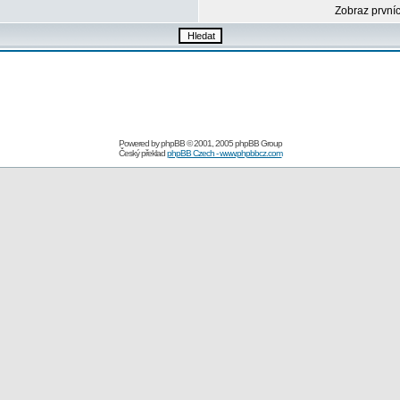
Zobraz první
Powered by
phpBB
© 2001, 2005 phpBB Group
Český překlad
phpBB Czech - www.phpbbcz.com