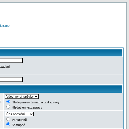
istrace
e zadaný
í:
Hledej název tématu a text zprávy
Hledat jen text zprávy
e:
Vzestupně
Sestupně