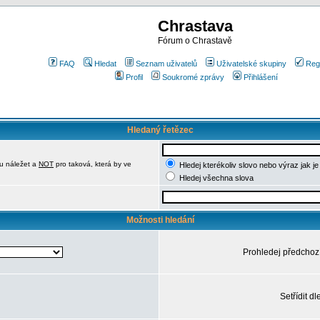
Chrastava
Fórum o Chrastavě
FAQ
Hledat
Seznam uživatelů
Uživatelské skupiny
Reg
Profil
Soukromé zprávy
Přihlášení
Hledaný řetězec
u náležet a
NOT
pro taková, která by ve
Hledej kterékoliv slovo nebo výraz jak j
Hledej všechna slova
Možnosti hledání
Prohledej předchoz
Setřídit dl