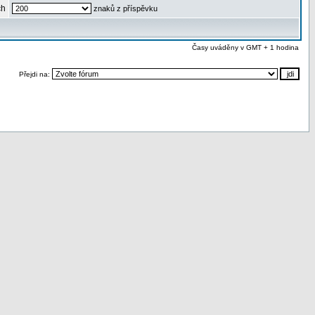
ch
znaků z příspěvku
Časy uváděny v GMT + 1 hodina
Přejdi na: