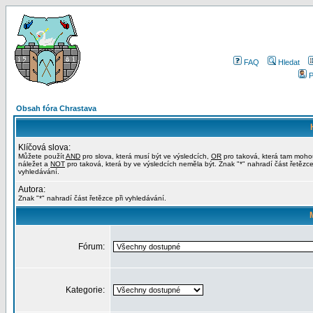
FAQ
Hledat
P
Obsah fóra Chrastava
Klíčová slova:
Můžete použít
AND
pro slova, která musí být ve výsledcích,
OR
pro taková, která tam moho
náležet a
NOT
pro taková, která by ve výsledcích neměla být. Znak "*" nahradí část řetězce
vyhledávání.
Autora:
Znak "*" nahradí část řetězce při vyhledávání.
Fórum:
Kategorie: