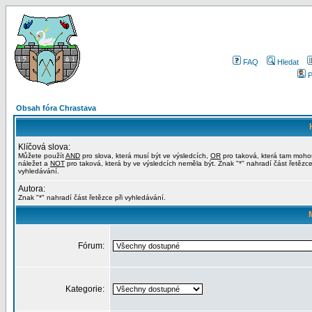
FAQ
Hledat
P
Obsah fóra Chrastava
Klíčová slova:
Můžete použít
AND
pro slova, která musí být ve výsledcích,
OR
pro taková, která tam moho
náležet a
NOT
pro taková, která by ve výsledcích neměla být. Znak "*" nahradí část řetězce
vyhledávání.
Autora:
Znak "*" nahradí část řetězce při vyhledávání.
Fórum:
Kategorie: