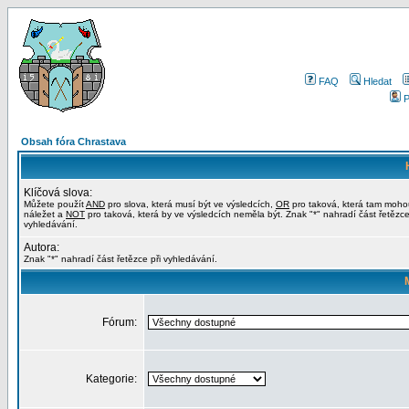
FAQ
Hledat
P
Obsah fóra Chrastava
Klíčová slova:
Můžete použít
AND
pro slova, která musí být ve výsledcích,
OR
pro taková, která tam moho
náležet a
NOT
pro taková, která by ve výsledcích neměla být. Znak "*" nahradí část řetězce
vyhledávání.
Autora:
Znak "*" nahradí část řetězce při vyhledávání.
Fórum:
Kategorie: