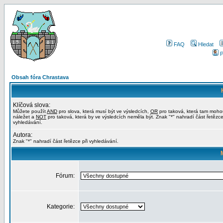
FAQ
Hledat
P
Obsah fóra Chrastava
Klíčová slova:
Můžete použít
AND
pro slova, která musí být ve výsledcích,
OR
pro taková, která tam moho
náležet a
NOT
pro taková, která by ve výsledcích neměla být. Znak "*" nahradí část řetězce
vyhledávání.
Autora:
Znak "*" nahradí část řetězce při vyhledávání.
Fórum:
Kategorie: