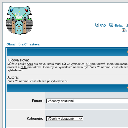
FAQ
Hledat
P
Obsah fóra Chrastava
Klíčová slova:
Můžete použít
AND
pro slova, která musí být ve výsledcích,
OR
pro taková, která tam moho
náležet a
NOT
pro taková, která by ve výsledcích neměla být. Znak "*" nahradí část řetězce
vyhledávání.
Autora:
Znak "*" nahradí část řetězce při vyhledávání.
Fórum:
Kategorie: