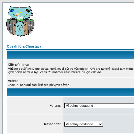
Obsah fóra Chrastava
Klíčová slova:
Můžete použít
AND
pro slova, která musí být ve výsledcích,
OR
pro taková, která tam moho
výsledcích neměla být. Znak "*" nahradí část řetězce při vyhledávání.
Autora:
Znak "*" nahradí část řetězce při vyhledávání.
Fórum:
Kategorie: