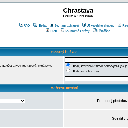
Chrastava
Fórum o Chrastavě
FAQ
Hledat
Seznam uživatelů
Uživatelské skupiny
Reg
Profil
Soukromé zprávy
Přihlášení
Hledaný řetězec
u náležet a
NOT
pro taková, která by ve
Hledej kterékoliv slovo nebo výraz jak j
Hledej všechna slova
Možnosti hledání
Prohledej předchoz
Setřídit dl