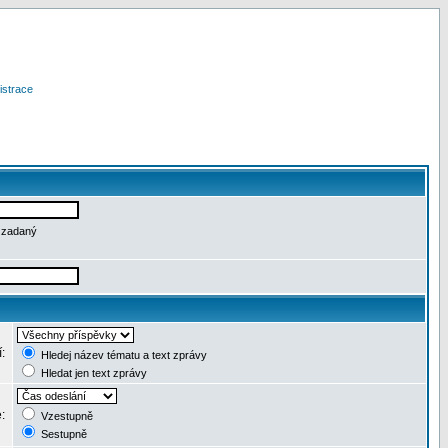
istrace
e zadaný
í:
Hledej název tématu a text zprávy
Hledat jen text zprávy
e:
Vzestupně
Sestupně