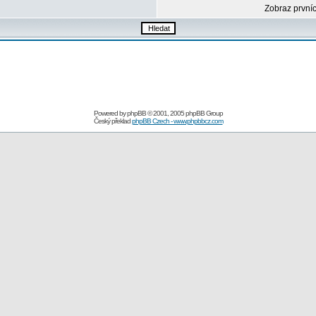
Zobraz první
Powered by
phpBB
© 2001, 2005 phpBB Group
Český překlad
phpBB Czech - www.phpbbcz.com