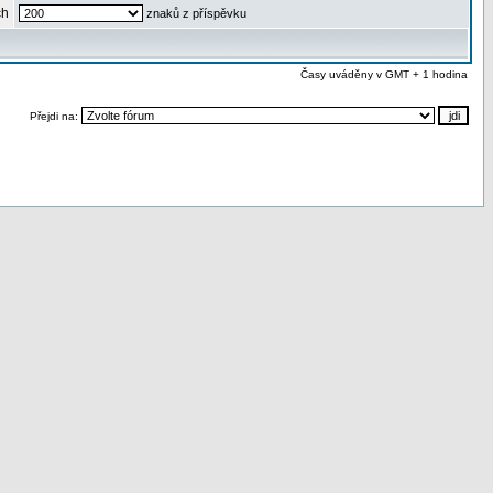
ch
znaků z příspěvku
Časy uváděny v GMT + 1 hodina
Přejdi na: