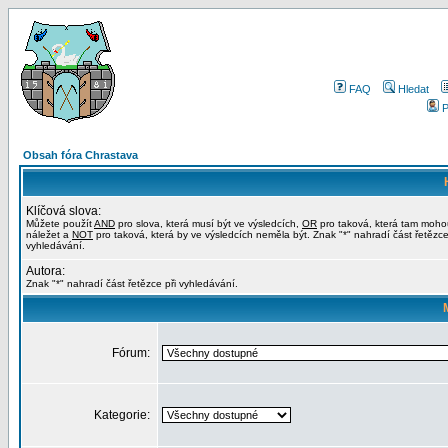
FAQ
Hledat
P
Obsah fóra Chrastava
Klíčová slova:
Můžete použít
AND
pro slova, která musí být ve výsledcích,
OR
pro taková, která tam moho
náležet a
NOT
pro taková, která by ve výsledcích neměla být. Znak "*" nahradí část řetězce
vyhledávání.
Autora:
Znak "*" nahradí část řetězce při vyhledávání.
Fórum:
Kategorie: