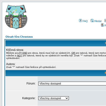
FAQ
Hledat
P
Obsah fóra Chrastava
Klíčová slova:
Můžete použít
AND
pro slova, která musí být ve výsledcích,
OR
pro taková, která tam moho
náležet a
NOT
pro taková, která by ve výsledcích neměla být. Znak "*" nahradí část řetězce
vyhledávání.
Autora:
Znak "*" nahradí část řetězce při vyhledávání.
Fórum:
Kategorie: