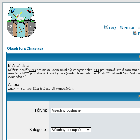
FAQ
Hledat
P
Obsah fóra Chrastava
Klíčová slova:
Můžete použít
AND
pro slova, která musí být ve výsledcích,
OR
pro taková, která tam moho
náležet a
NOT
pro taková, která by ve výsledcích neměla být. Znak "*" nahradí část řetězce
vyhledávání.
Autora:
Znak "*" nahradí část řetězce při vyhledávání.
Fórum:
Kategorie: