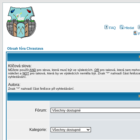
FAQ
Hledat
P
Obsah fóra Chrastava
Klíčová slova:
Můžete použít
AND
pro slova, která musí být ve výsledcích,
OR
pro taková, která tam moho
náležet a
NOT
pro taková, která by ve výsledcích neměla být. Znak "*" nahradí část řetězce
vyhledávání.
Autora:
Znak "*" nahradí část řetězce při vyhledávání.
Fórum:
Kategorie: