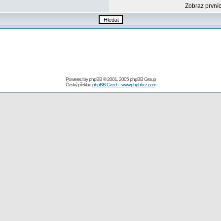
Zobraz první
Powered by
phpBB
© 2001, 2005 phpBB Group
Český překlad
phpBB Czech - www.phpbbcz.com