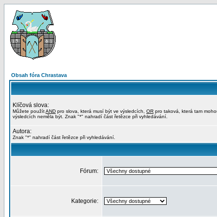
Obsah fóra Chrastava
Klíčová slova:
Můžete použít
AND
pro slova, která musí být ve výsledcích,
OR
pro taková, která tam moho
výsledcích neměla být. Znak "*" nahradí část řetězce při vyhledávání.
Autora:
Znak "*" nahradí část řetězce při vyhledávání.
Fórum:
Kategorie: