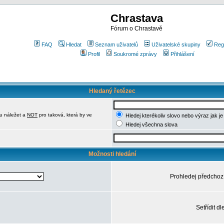
Chrastava
Fórum o Chrastavě
FAQ
Hledat
Seznam uživatelů
Uživatelské skupiny
Reg
Profil
Soukromé zprávy
Přihlášení
Hledaný řetězec
u náležet a
NOT
pro taková, která by ve
Hledej kterékoliv slovo nebo výraz jak j
Hledej všechna slova
Možnosti hledání
Prohledej předchoz
Setřídit dl