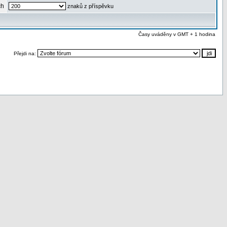
ch
znaků z příspěvku
Časy uváděny v GMT + 1 hodina
Přejdi na: