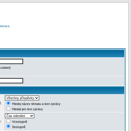
istrace
e zadaný
í:
Hledej název tématu a text zprávy
Hledat jen text zprávy
e:
Vzestupně
Sestupně