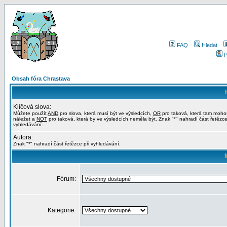
FAQ
Hledat
P
Obsah fóra Chrastava
Klíčová slova:
Můžete použít
AND
pro slova, která musí být ve výsledcích,
OR
pro taková, která tam moho
náležet a
NOT
pro taková, která by ve výsledcích neměla být. Znak "*" nahradí část řetězce
vyhledávání.
Autora:
Znak "*" nahradí část řetězce při vyhledávání.
Fórum:
Kategorie: