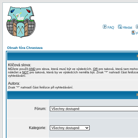
FAQ
Hledat
P
Obsah fóra Chrastava
Klíčová slova:
Můžete použít
AND
pro slova, která musí být ve výsledcích,
OR
pro taková, která tam moho
náležet a
NOT
pro taková, která by ve výsledcích neměla být. Znak "*" nahradí část řetězce
vyhledávání.
Autora:
Znak "*" nahradí část řetězce při vyhledávání.
Fórum:
Kategorie: