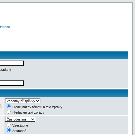
istrace
e zadaný
í:
Hledej název tématu a text zprávy
Hledat jen text zprávy
e:
Vzestupně
Sestupně