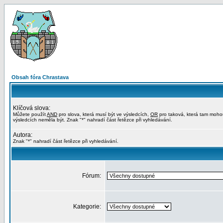
Obsah fóra Chrastava
Klíčová slova:
Můžete použít
AND
pro slova, která musí být ve výsledcích,
OR
pro taková, která tam moho
výsledcích neměla být. Znak "*" nahradí část řetězce při vyhledávání.
Autora:
Znak "*" nahradí část řetězce při vyhledávání.
Fórum:
Kategorie: