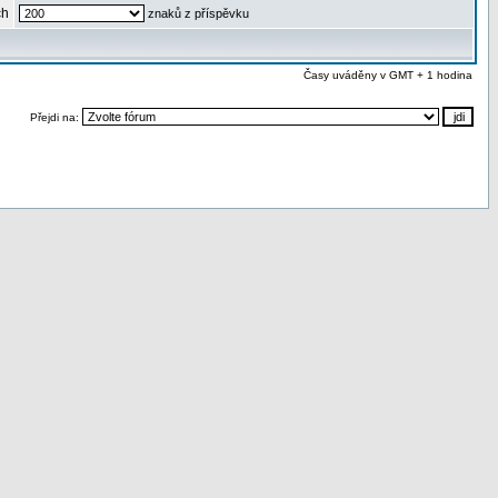
ch
znaků z příspěvku
Časy uváděny v GMT + 1 hodina
Přejdi na: