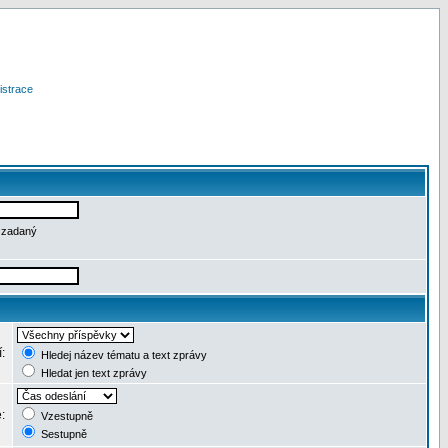
istrace
e zadaný
í:
Hledej název tématu a text zprávy
Hledat jen text zprávy
e:
Vzestupně
Sestupně