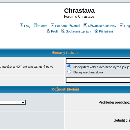
Chrastava
Fórum o Chrastavě
FAQ
Hledat
Seznam uživatelů
Uživatelské skupiny
Reg
Profil
Soukromé zprávy
Přihlášení
Hledaný řetězec
u náležet a
NOT
pro taková, která by ve
Hledej kterékoliv slovo nebo výraz jak j
Hledej všechna slova
Možnosti hledání
Prohledej předchoz
Setřídit dl