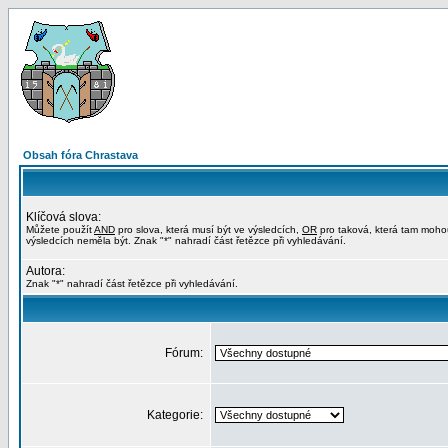
Obsah fóra Chrastava
Klíčová slova:
Můžete použít
AND
pro slova, která musí být ve výsledcích,
OR
pro taková, která tam moho
výsledcích neměla být. Znak "*" nahradí část řetězce při vyhledávání.
Autora:
Znak "*" nahradí část řetězce při vyhledávání.
Fórum:
Kategorie: