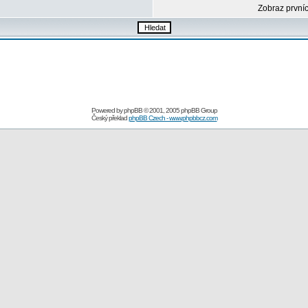
Zobraz první
Powered by
phpBB
© 2001, 2005 phpBB Group
Český překlad
phpBB Czech - www.phpbbcz.com