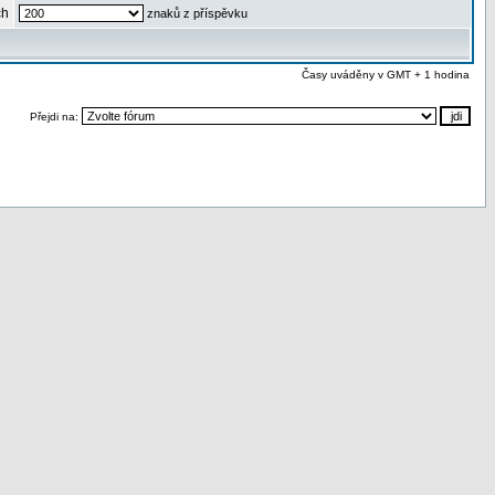
ch
znaků z příspěvku
Časy uváděny v GMT + 1 hodina
Přejdi na: