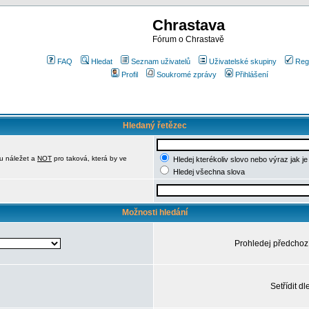
Chrastava
Fórum o Chrastavě
FAQ
Hledat
Seznam uživatelů
Uživatelské skupiny
Reg
Profil
Soukromé zprávy
Přihlášení
Hledaný řetězec
u náležet a
NOT
pro taková, která by ve
Hledej kterékoliv slovo nebo výraz jak j
Hledej všechna slova
Možnosti hledání
Prohledej předchoz
Setřídit dl