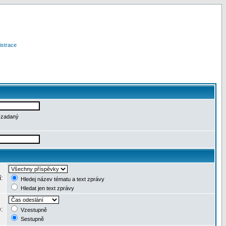
istrace
e zadaný
í:
Hledej název tématu a text zprávy
Hledat jen text zprávy
e:
Vzestupně
Sestupně