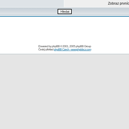
Zobraz první
Powered by
phpBB
© 2001, 2005 phpBB Group
Český překlad
phpBB Czech - www.phpbbcz.com