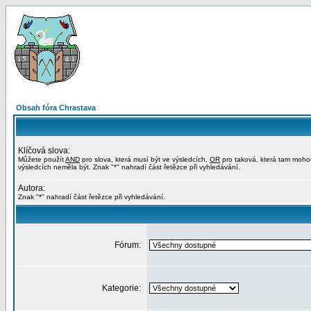
Obsah fóra Chrastava
Klíčová slova:
Můžete použít
AND
pro slova, která musí být ve výsledcích,
OR
pro taková, která tam moho
výsledcích neměla být. Znak "*" nahradí část řetězce při vyhledávání.
Autora:
Znak "*" nahradí část řetězce při vyhledávání.
Fórum:
Kategorie: