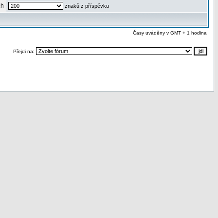
ch
znaků z příspěvku
Časy uváděny v GMT + 1 hodina
Přejdi na: