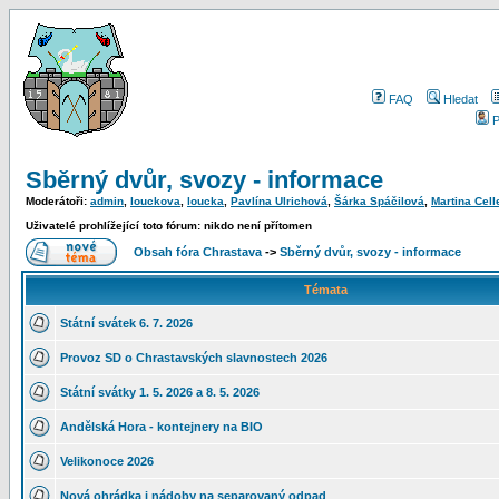
FAQ
Hledat
P
Sběrný dvůr, svozy - informace
Moderátoři:
admin
,
louckova
,
loucka
,
Pavlína Ulrichová
,
Šárka Spáčilová
,
Martina Cell
Uživatelé prohlížející toto fórum: nikdo není přítomen
Obsah fóra Chrastava
->
Sběrný dvůr, svozy - informace
Témata
Státní svátek 6. 7. 2026
Provoz SD o Chrastavských slavnostech 2026
Státní svátky 1. 5. 2026 a 8. 5. 2026
Andělská Hora - kontejnery na BIO
Velikonoce 2026
Nová ohrádka i nádoby na separovaný odpad