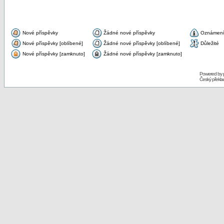
Nové příspěvky
Žádné nové příspěvky
Oznámen
Nové příspěvky [oblíbené]
Žádné nové příspěvky [oblíbené]
Důležité
Nové příspěvky [zamknuto]
Žádné nové příspěvky [zamknuto]
Powered by
Český překl