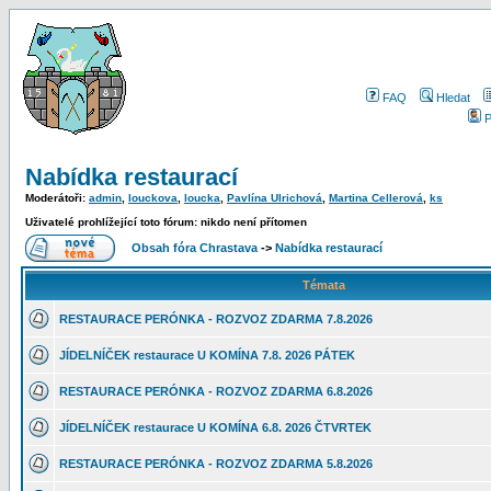
FAQ
Hledat
P
Nabídka restaurací
Moderátoři:
admin
,
louckova
,
loucka
,
Pavlína Ulrichová
,
Martina Cellerová
,
ks
Uživatelé prohlížející toto fórum: nikdo není přítomen
Obsah fóra Chrastava
->
Nabídka restaurací
Témata
RESTAURACE PERÓNKA - ROZVOZ ZDARMA 7.8.2026
JÍDELNÍČEK restaurace U KOMÍNA 7.8. 2026 PÁTEK
RESTAURACE PERÓNKA - ROZVOZ ZDARMA 6.8.2026
JÍDELNÍČEK restaurace U KOMÍNA 6.8. 2026 ČTVRTEK
RESTAURACE PERÓNKA - ROZVOZ ZDARMA 5.8.2026