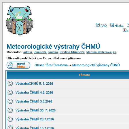
FAQ
Hledat
P
Meteorologické výstrahy ČHMÚ
Moderátoři:
admin
,
louckova
,
loucka
,
Pavlína Ulrichová
,
Martina Cellerová
,
ks
Uživatelé prohlížející toto fórum: nikdo není přítomen
Obsah fóra Chrastava
->
Meteorologické výstrahy ČHMÚ
Témata
VýstrahaCHMÚ 5. 8. 2026
Výstraha ČHMÚ 4.8. 2026
Výstraha ČHMÚ 3.8.2026
Výstraha ČHMÚ 30. 7. 2026
Výstraha ČHMÚ 28.7.2026
Výstraha ČHMÚ 16.7.2026