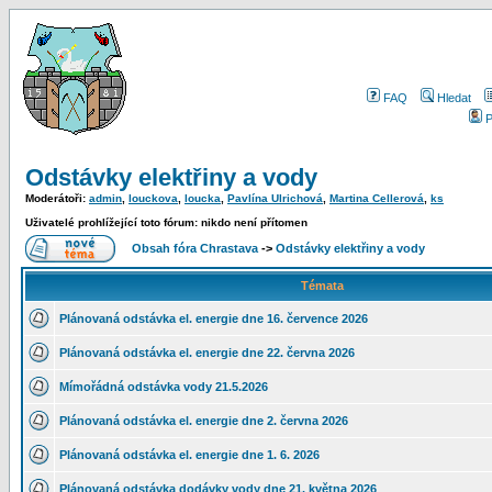
FAQ
Hledat
P
Odstávky elektřiny a vody
Moderátoři:
admin
,
louckova
,
loucka
,
Pavlína Ulrichová
,
Martina Cellerová
,
ks
Uživatelé prohlížející toto fórum: nikdo není přítomen
Obsah fóra Chrastava
->
Odstávky elektřiny a vody
Témata
Plánovaná odstávka el. energie dne 16. července 2026
Plánovaná odstávka el. energie dne 22. června 2026
Mímořádná odstávka vody 21.5.2026
Plánovaná odstávka el. energie dne 2. června 2026
Plánovaná odstávka el. energie dne 1. 6. 2026
Plánovaná odstávka dodávky vody dne 21. května 2026