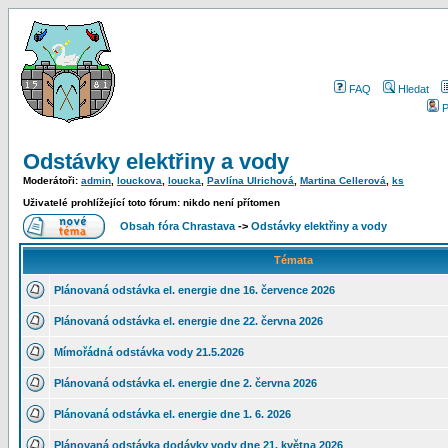
FAQ
Hledat
P
Odstávky elektřiny a vody
Moderátoři:
admin
,
louckova
,
loucka
,
Pavlína Ulrichová
,
Martina Cellerová
,
ks
Uživatelé prohlížející toto fórum: nikdo není přítomen
Obsah fóra Chrastava
->
Odstávky elektřiny a vody
Témata
Plánovaná odstávka el. energie dne 16. července 2026
Plánovaná odstávka el. energie dne 22. června 2026
Mímořádná odstávka vody 21.5.2026
Plánovaná odstávka el. energie dne 2. června 2026
Plánovaná odstávka el. energie dne 1. 6. 2026
Plánovaná odstávka dodávky vody dne 21. května 2026