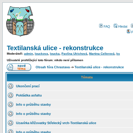
FAQ
Hledat
P
Textilanská ulice - rekonstrukce
Moderátoři:
admin
,
louckova
,
loucka
,
Pavlína Ulrichová
,
Martina Cellerová
,
ks
Uživatelé prohlížející toto fórum: nikdo není přítomen
Obsah fóra Chrastava
->
Textilanská ulice - rekonstrukce
Témata
Ukončení prací
Pokládka asfaltu
Info o průběhu stavby
Info o průběhu stavby
Uzavírka křižovatky Střelecký vrch-Textilanská ulice
Info o průběhu stavby