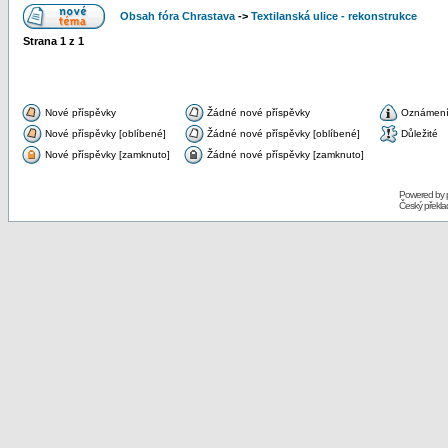
Obsah fóra Chrastava
->
Textilanská ulice - rekonstrukce
Strana
1
z
1
Nové příspěvky
Žádné nové příspěvky
Oznámen
Nové příspěvky [oblíbené]
Žádné nové příspěvky [oblíbené]
Důležité
Nové příspěvky [zamknuto]
Žádné nové příspěvky [zamknuto]
Powered by
Český překl